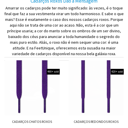
Cadarços Roxos Dão a Mensagem
Amarrar os cadarços pode ter muito significado: às vezes, é o toque
final que faz a sua vestimenta virar um todo harmonioso. E sabe o que
mais? Esse é exatamente o caso dos nossos cadarços roxos. Porque
aqui não se trata de uma cor ao acaso. Não, esta é a cor que um
príncipe usaria; a cor do manto sobre os ombros de um ser divino,
baixado dos céus para anunciar a toda humanidade o segredo do
mais puro estilo. Aliás, o roxo não é nem sequer uma cor: é uma
atitude. E na FeetUnique, oferecemos esta ousadia na maior
variedade de cadarços disponível na nossa bela galáxia roxa.
490+ sold
420+ sold
CADARÇOS CHATOS ROXOS
CADARÇOS REDONDOS ROXOS