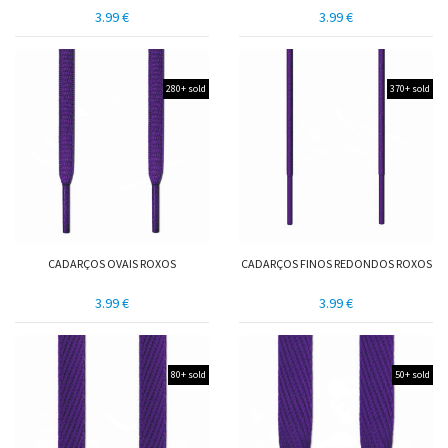
3.99 €
3.99 €
280+ sold
370+ sold
CADARÇOS OVAIS ROXOS
CADARÇOS FINOS REDONDOS ROXOS
3.99 €
3.99 €
80+ sold
50+ sold