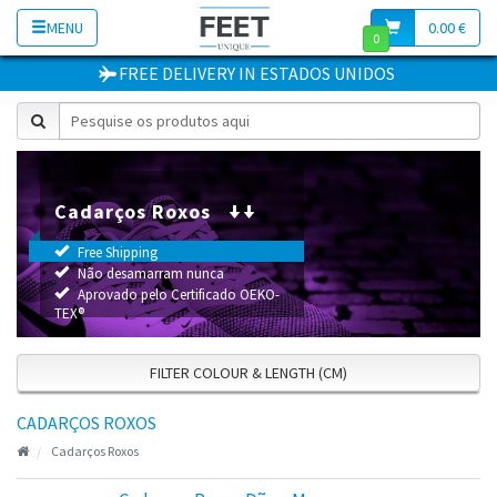
MENU
0.00 €
0
FREE DELIVERY
IN
ESTADOS UNIDOS
Cadarços Roxos
Free Shipping
Não desamarram nunca
Aprovado pelo Certificado OEKO-
TEX®
FILTER COLOUR & LENGTH (CM)
CADARÇOS ROXOS
Cadarços Roxos