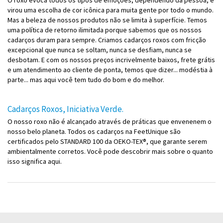
O roxo evoca todos os tipos de emoções, dependendo da pessoa, e
virou uma escolha de cor icônica para muita gente por todo o mundo.
Mas a beleza de nossos produtos não se limita à superfície. Temos
uma política de retorno ilimitada porque sabemos que os nossos
cadarços duram para sempre. Criamos cadarços roxos com fricção
excepcional que nunca se soltam, nunca se desfiam, nunca se
desbotam. E com os nossos preços incrivelmente baixos, frete grátis
e um atendimento ao cliente de ponta, temos que dizer... modéstia à
parte... mas aqui você tem tudo do bom e do melhor.
Cadarços Roxos, Iniciativa Verde.
O nosso roxo não é alcançado através de práticas que envenenem o
nosso belo planeta. Todos os cadarços na FeetUnique são
certificados pelo STANDARD 100 da OEKO-TEX®, que garante serem
ambientalmente corretos. Você pode descobrir mais sobre o quanto
isso significa aqui.