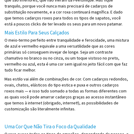
que são inferiores, que não vieram da FeetUnique. Mas fique
tranquilo, porque você nunca mais precisará de cadarços de
substituição novamente, e a cor roxa continuará magnífica. E dado
que temos cadarços roxos para todos os tipos de sapatos, você
está a poucos clicks de ter levado os seus para um novo patamar.
Mais Estilo Para Seus Calçados
O meio-termo perfeito entre tranquilidade e ferocidade, uma mistura
de azul e vermelho equivale a uma versatilidade que as cores
primárias só conseguem invejar de longe. Seja um contraste
chamativo no branco ou no cinza, ou um toque vistoso no preto,
vermelho ou azul, esta é uma cor sem igual no jeito fácil com que faz
tudo ficar melhor.
Mas estilo vai além de combinações de cor. Com cadarços redondos,
ovais, chatos, elásticos do tipo estica e puxa e outros cadarços
roxos mais — e isso tudo somado a todas as formas diferentes com
as quais você pode amarrar cadarços graças ao acesso instantâneo
que temos à internet (obrigado, internet!), as possibilidades de
customização são literalmente infinitas.
Uma Cor Que Não Tira o Foco da Qualidade