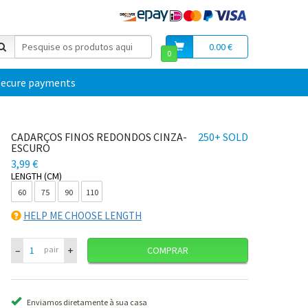
0.00 €
0
secure payments
CADARÇOS FINOS REDONDOS CINZA-
250+ SOLD
ESCURO
3,99 €
LENGTH (CM)
60
75
90
110
HELP ME CHOOSE LENGTH
–
+
pair
COMPRAR
Enviamos diretamente à sua casa