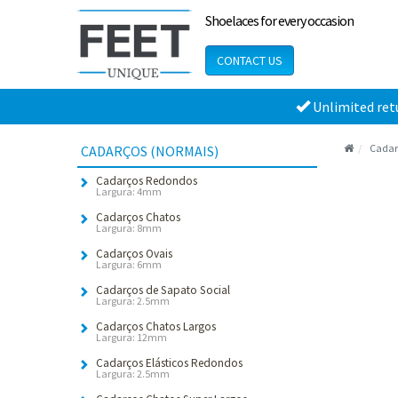
Shoelaces for every occasion
CONTACT US
Unlimited ret
Cadar
CADARÇOS (NORMAIS)
Cadarços Redondos
Largura: 4mm
Cadarços Chatos
Largura: 8mm
Cadarços Ovais
Largura: 6mm
Cadarços de Sapato Social
Largura: 2.5mm
Cadarços Chatos Largos
Largura: 12mm
Cadarços Elásticos Redondos
Largura: 2.5mm