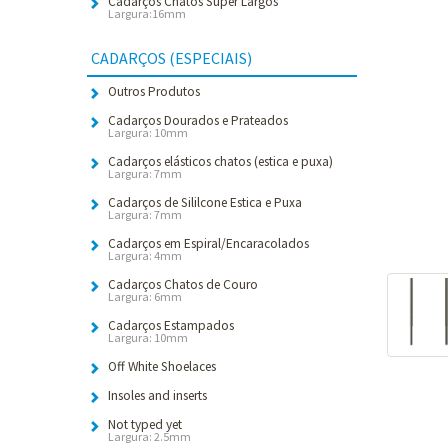
Cadarços Chatos Super Largos
Largura:16mm
CADARÇOS (ESPECIAIS)
Outros Produtos
Cadarços Dourados e Prateados
Largura: 10mm
Cadarços elásticos chatos (estica e puxa)
Largura: 7mm
Cadarços de Sililcone Estica e Puxa
Largura: 7mm
Cadarços em Espiral/Encaracolados
Largura: 4mm
Cadarços Chatos de Couro
Largura: 6mm
Cadarços Estampados
Largura: 10mm
Off White Shoelaces
Insoles and inserts
Not typed yet
Largura: 2.5mm