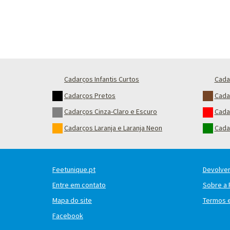
Cadarços Infantis Curtos
Cada
Cadarços Pretos
Cada
Cadarços Cinza-Claro e Escuro
Cada
Cadarços Laranja e Laranja Neon
Cada
Feetunique.pt
Devolver
Entre em contato
Sobre a 
Mapa do site
Termos 
Facebook