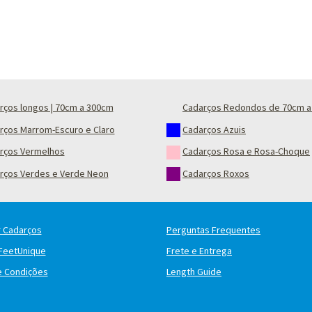
rços longos | 70cm a 300cm
Cadarços Redondos de 70cm a
rços Marrom-Escuro e Claro
Cadarços Azuis
rços Vermelhos
Cadarços Rosa e Rosa-Choque
rços Verdes e Verde Neon
Cadarços Roxos
 Cadarços
Perguntas Frequentes
FeetUnique
Frete e Entrega
e Condições
Length Guide