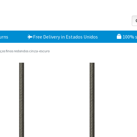
urns
Free Delivery
in
Estados Unidos
100% 
ços finos redondos cinza-escuro