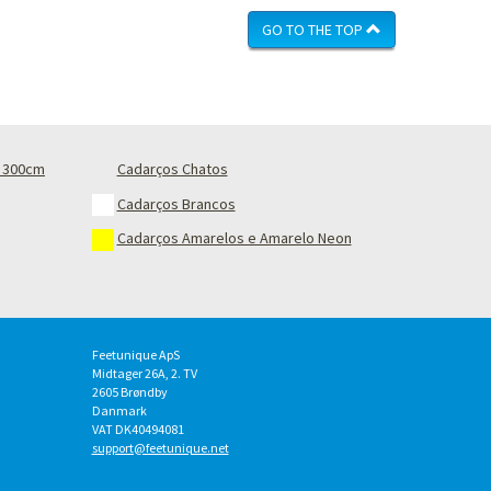
GO TO THE TOP
 300cm
Cadarços Chatos
Cadarços Brancos
Cadarços Amarelos e Amarelo Neon
Feetunique ApS
Midtager 26A, 2. TV
2605
Brøndby
Danmark
VAT DK40494081
support@feetunique.net