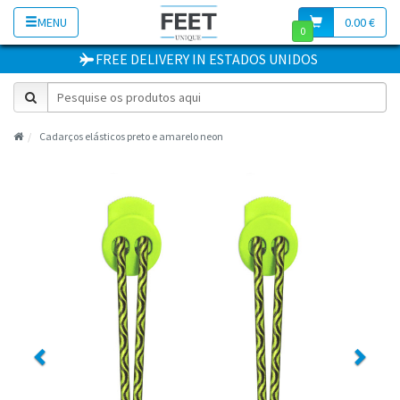
MENU
0.00 €
0
FREE DELIVERY
IN
ESTADOS UNIDOS
Cadarços elásticos preto e amarelo neon
Previous
Next