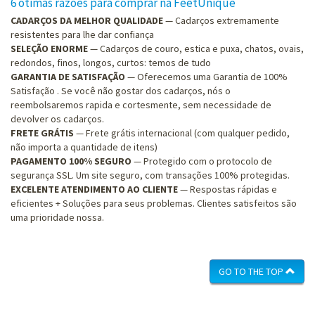
6 ótimas razões para comprar na FeetUnique
CADARÇOS DA MELHOR QUALIDADE
— Cadarços extremamente
resistentes para lhe dar confiança
SELEÇÃO ENORME
— Cadarços de couro, estica e puxa, chatos, ovais,
redondos, finos, longos, curtos: temos de tudo
GARANTIA DE SATISFAÇÃO
— Oferecemos uma Garantia de 100%
Satisfação . Se você não gostar dos cadarços, nós o
reembolsaremos rapida e cortesmente, sem necessidade de
devolver os cadarços.
FRETE GRÁTIS
— Frete grátis internacional (com qualquer pedido,
não importa a quantidade de itens)
PAGAMENTO 100% SEGURO
— Protegido com o protocolo de
segurança SSL. Um site seguro, com transações 100% protegidas.
EXCELENTE ATENDIMENTO AO CLIENTE
— Respostas rápidas e
eficientes + Soluções para seus problemas. Clientes satisfeitos são
uma prioridade nossa.
GO TO THE TOP