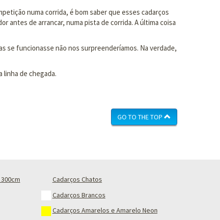
mpetição numa corrida, é bom saber que esses cadarços
 antes de arrancar, numa pista de corrida. A última coisa
mas se funcionasse não nos surpreenderíamos. Na verdade,
a linha de chegada.
GO TO THE TOP
 300cm
Cadarços Chatos
Cadarços Brancos
Cadarços Amarelos e Amarelo Neon