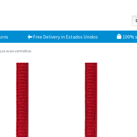
urns
Free Delivery
in
Estados Unidos
100% 
ços ovais vermelhos