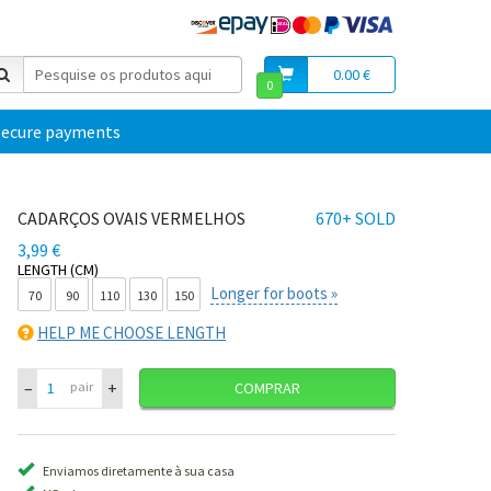
0.00 €
0
secure payments
CADARÇOS OVAIS VERMELHOS
670+ SOLD
3,99 €
LENGTH (CM)
Longer for boots »
70
90
110
130
150
HELP ME CHOOSE LENGTH
–
+
pair
COMPRAR
Enviamos diretamente à sua casa