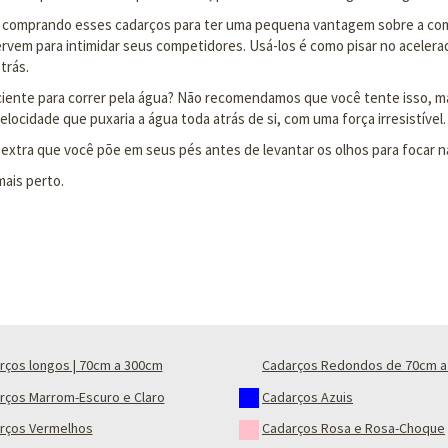
tá comprando esses cadarços para ter uma pequena vantagem sobre a co
em para intimidar seus competidores. Usá-los é como pisar no acelerador
trás.
iciente para correr pela água? Não recomendamos que você tente isso, 
ocidade que puxaria a água toda atrás de si, com uma força irresistível.
 extra que você põe em seus pés antes de levantar os olhos para focar n
mais perto.
rços longos | 70cm a 300cm
Cadarços Redondos de 70cm a
rços Marrom-Escuro e Claro
Cadarços Azuis
rços Vermelhos
Cadarços Rosa e Rosa-Choque