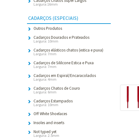
Cadarços Chatos Super Largos
Largura:16mm
CADARÇOS (ESPECIAIS)
Outros Produtos
Cadarços Dourados e Prateados
Largura: 10mm
Cadarços elásticos chatos (estica e puxa)
Largura: 7mm
Cadarços de Sililcone Estica e Puxa
Largura: 7mm
Cadarços em Espiral/Encaracolados
Largura: 4mm
Cadarços Chatos de Couro
Largura: 6mm
Cadarços Estampados
Largura: 10mm
Off White Shoelaces
Insoles and inserts
Not typed yet
Largura: 2.5mm