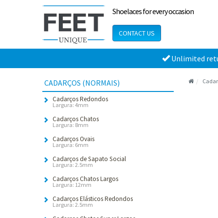
Shoelaces for every occasion
CONTACT US
Unlimited ret
Cadar
CADARÇOS (NORMAIS)
Cadarços Redondos
Largura: 4mm
Cadarços Chatos
Largura: 8mm
Cadarços Ovais
Largura: 6mm
Cadarços de Sapato Social
Largura: 2.5mm
Cadarços Chatos Largos
Largura: 12mm
Cadarços Elásticos Redondos
Largura: 2.5mm