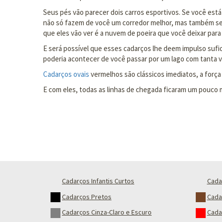
Seus pés vão parecer dois carros esportivos. Se você es
não só fazem de você um corredor melhor, mas também serv
que eles vão ver é a nuvem de poeira que você deixar para 
E será possível que esses cadarços lhe deem impulso suf
poderia acontecer de você passar por um lago com tanta vel
Cadarços ovais
vermelhos são clássicos imediatos, a força
E com eles, todas as linhas de chegada ficaram um pouco 
Cadarços Infantis Curtos
Cada
Cadarços Pretos
Cada
Cadarços Cinza-Claro e Escuro
Cada