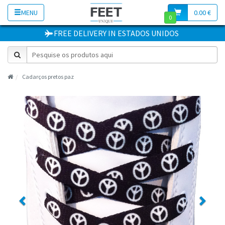
MENU
0.00 €
0
FREE DELIVERY
IN
ESTADOS UNIDOS
Cadarços pretos paz
Previous
Next