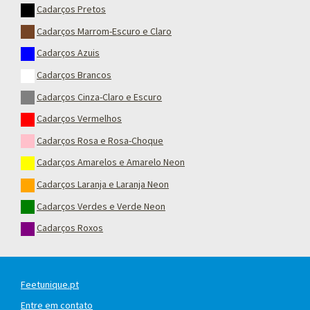
Cadarços Pretos
Cadarços Marrom-Escuro e Claro
Cadarços Azuis
Cadarços Brancos
Cadarços Cinza-Claro e Escuro
Cadarços Vermelhos
Cadarços Rosa e Rosa-Choque
Cadarços Amarelos e Amarelo Neon
Cadarços Laranja e Laranja Neon
Cadarços Verdes e Verde Neon
Cadarços Roxos
Feetunique.pt
Entre em contato