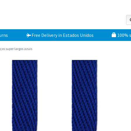
urns
Free Delivery
in
Estados Unidos
100% 
os super largos azuis