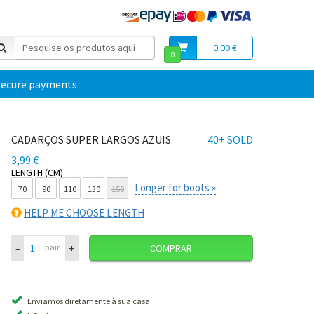
0.00 €
0
secure payments
CADARÇOS SUPER LARGOS AZUIS
40+ SOLD
3,99 €
LENGTH (CM)
Longer for boots »
70
90
110
130
150
HELP ME CHOOSE LENGTH
–
+
pair
COMPRAR
Enviamos diretamente à sua casa