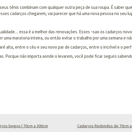
 seus tênis combinam com qualquer outra peça de sua roupa. É saber que
esses cadarços chegarem, vai parecer que há uma nova pessoa no seu lug
ualidade.... essa é a melhor das renovações. Esses ~sao os cadarços n
r uma maratona inteira, ou então evitar o trabalho por uma semana e não
é alta, entre o céu e seu novo par de cadarços, entre o incrível e o perf
ias. Porque não importa aonde o levarem, você pode ficar seguro sabend
rços longos | 70cm a 300cm
Cadarços Redondos de 70cm a