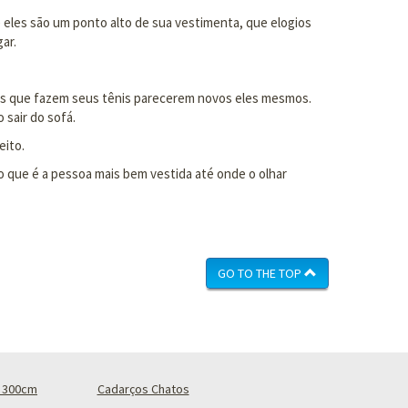
 eles são um ponto alto de sua vestimenta, que elogios
ar.
ovos que fazem seus tênis parecerem novos eles mesmos.
 sair do sofá.
eito.
o que é a pessoa mais bem vestida até onde o olhar
GO TO THE TOP
 300cm
Cadarços Chatos