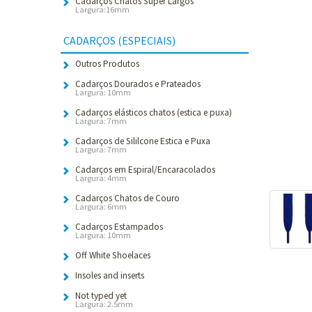
Cadarços Chatos Super Largos
Largura:16mm
CADARÇOS (ESPECIAIS)
Outros Produtos
Cadarços Dourados e Prateados
Largura: 10mm
Cadarços elásticos chatos (estica e puxa)
Largura: 7mm
Cadarços de Sililcone Estica e Puxa
Largura: 7mm
Cadarços em Espiral/Encaracolados
Largura: 4mm
Cadarços Chatos de Couro
Largura: 6mm
Cadarços Estampados
Largura: 10mm
Off White Shoelaces
Insoles and inserts
Not typed yet
Largura: 2.5mm