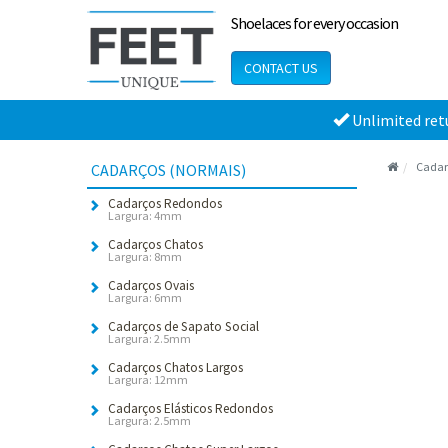
Shoelaces for every occasion
CONTACT US
Unlimited ret
Cadarç
CADARÇOS (NORMAIS)
Cadarços Redondos
Largura: 4mm
Cadarços Chatos
Largura: 8mm
Cadarços Ovais
Largura: 6mm
Cadarços de Sapato Social
Largura: 2.5mm
Cadarços Chatos Largos
Largura: 12mm
Cadarços Elásticos Redondos
Largura: 2.5mm