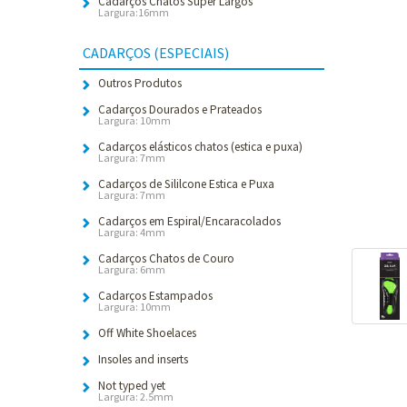
Cadarços Chatos Super Largos
Largura:16mm
CADARÇOS (ESPECIAIS)
Outros Produtos
Cadarços Dourados e Prateados
Largura: 10mm
Cadarços elásticos chatos (estica e puxa)
Largura: 7mm
Cadarços de Sililcone Estica e Puxa
Largura: 7mm
Cadarços em Espiral/Encaracolados
Largura: 4mm
Cadarços Chatos de Couro
Largura: 6mm
Cadarços Estampados
Largura: 10mm
Off White Shoelaces
Insoles and inserts
Not typed yet
Largura: 2.5mm