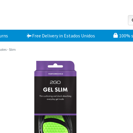
urns
Free Delivery
in
Estados Unidos
100% 
soles - Slim