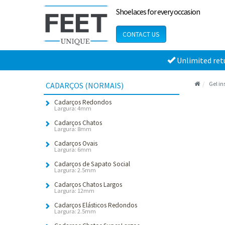
Shoelaces for every occasion
CONTACT US
Unlimited ret
Gel in
CADARÇOS (NORMAIS)
Cadarços Redondos
Largura: 4mm
Cadarços Chatos
Largura: 8mm
Cadarços Ovais
Largura: 6mm
Cadarços de Sapato Social
Largura: 2.5mm
Cadarços Chatos Largos
Largura: 12mm
Cadarços Elásticos Redondos
Largura: 2.5mm