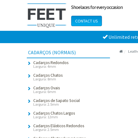
Shoelaces for every occasion
CONTACT US
Unlimited ret
Leathe
CADARÇOS (NORMAIS)
Cadarços Redondos
Largura: 4mm
Cadarços Chatos
Largura: 8mm
Cadarços Ovais
Largura: 6mm
Cadarços de Sapato Social
Largura: 2.5mm
Cadarços Chatos Largos
Largura: 12mm
Cadarços Elásticos Redondos
Largura: 2.5mm