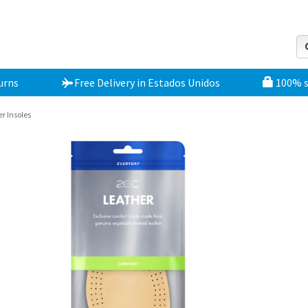
urns
Free Delivery
in
Estados Unidos
100% 
r Insoles