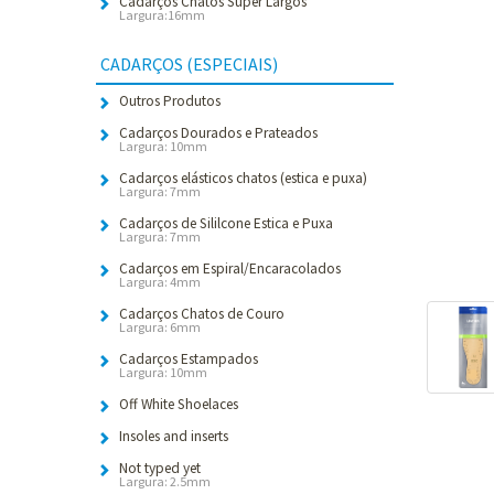
Cadarços Chatos Super Largos
Largura:16mm
CADARÇOS (ESPECIAIS)
Outros Produtos
Cadarços Dourados e Prateados
Largura: 10mm
Cadarços elásticos chatos (estica e puxa)
Largura: 7mm
Cadarços de Sililcone Estica e Puxa
Largura: 7mm
Cadarços em Espiral/Encaracolados
Largura: 4mm
Cadarços Chatos de Couro
Largura: 6mm
Cadarços Estampados
Largura: 10mm
Off White Shoelaces
Insoles and inserts
Not typed yet
Largura: 2.5mm