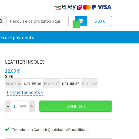
0.00 €
0
secure payments
LEATHER INSOLES
12,00 €
SIZE
BLACK 36
NATURE 36
BLACK 37
NATURE 37
BLACK 38
Longer for boots »
–
+
pair
COMPRAR
Testado para Garantir Qualidade e Durabilidade