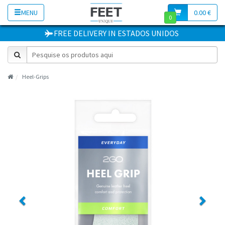
MENU
0.00 €
0
FREE DELIVERY
IN
ESTADOS UNIDOS
Heel-Grips
Previous
Next