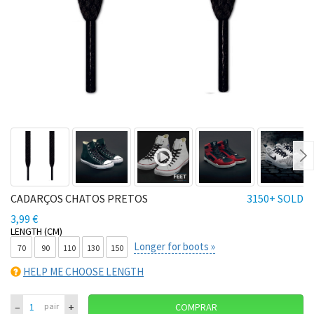
Ne
CADARÇOS CHATOS PRETOS
3150+ SOLD
3,99 €
LENGTH (CM)
Longer for boots »
70
90
110
130
150
HELP ME CHOOSE LENGTH
–
+
pair
COMPRAR