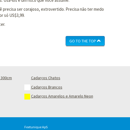
s. Usá-los é um risco que você assume.
ê precisa ser corajoso, extrovertido. Precisa não ter medo
or só US$3,99.
er.
GO TO THE TOP
 300cm
Cadarços Chatos
Cadarços Brancos
Cadarços Amarelos e Amarelo Neon
Feetunique ApS