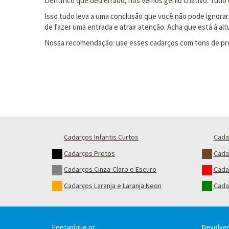
científico que deu errado, nós vemos gênio criativo. Tudo
Isso tudo leva a uma conclusão que você não pode ignorar.
de fazer uma entrada e atrair atenção. Acha que está à a
Nossa recomendação: use esses cadarços com tons de preto
Cadarços Infantis Curtos
Cada
Cadarços Pretos
Cada
Cadarços Cinza-Claro e Escuro
Cada
Cadarços Laranja e Laranja Neon
Cada
Feetunique.pt
Devolver