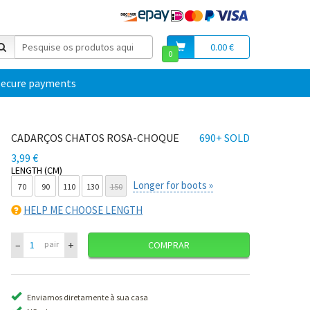
0.00 €
0
secure payments
CADARÇOS CHATOS ROSA-CHOQUE
690+ SOLD
3,99 €
LENGTH (CM)
Longer for boots »
70
90
110
130
150
HELP ME CHOOSE LENGTH
–
+
pair
COMPRAR
Enviamos diretamente à sua casa