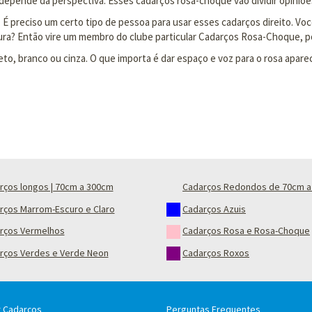
 depende da perspectiva. Esses cadarços rosa-choque vão dividir opiniõe
 É preciso um certo tipo de pessoa para usar esses cadarços direito. Voc
ltura? Então vire um membro do clube particular Cadarços Rosa-Choque, p
, branco ou cinza. O que importa é dar espaço e voz para o rosa aparec
rços longos | 70cm a 300cm
Cadarços Redondos de 70cm a
rços Marrom-Escuro e Claro
Cadarços Azuis
rços Vermelhos
Cadarços Rosa e Rosa-Choque
rços Verdes e Verde Neon
Cadarços Roxos
 Cadarços
Perguntas Frequentes