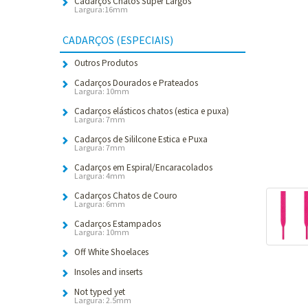
Cadarços Chatos Super Largos
Largura:16mm
CADARÇOS (ESPECIAIS)
Outros Produtos
Cadarços Dourados e Prateados
Largura: 10mm
Cadarços elásticos chatos (estica e puxa)
Largura: 7mm
Cadarços de Sililcone Estica e Puxa
Largura: 7mm
Cadarços em Espiral/Encaracolados
Largura: 4mm
Cadarços Chatos de Couro
Largura: 6mm
Cadarços Estampados
Largura: 10mm
Off White Shoelaces
Insoles and inserts
Not typed yet
Largura: 2.5mm