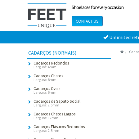
Shoelaces for every occasion
CONTACT US
Unlimited ret
Cadar
CADARÇOS (NORMAIS)
Cadarços Redondos
Largura: 4mm
Cadarços Chatos
Largura: 8mm
Cadarços Ovais
Largura: 6mm
Cadarços de Sapato Social
Largura: 2.5mm
Cadarços Chatos Largos
Largura: 12mm
Cadarços Elásticos Redondos
Largura: 2.5mm