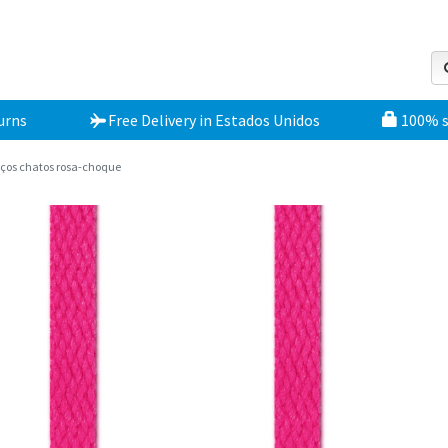
urns
Free Delivery
in
Estados Unidos
100% 
ços chatos rosa-choque