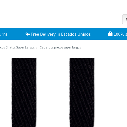
urns
Free Delivery
in
Estados Unidos
100% 
ços Chatos Super Largos
Cadarços pretos super largos