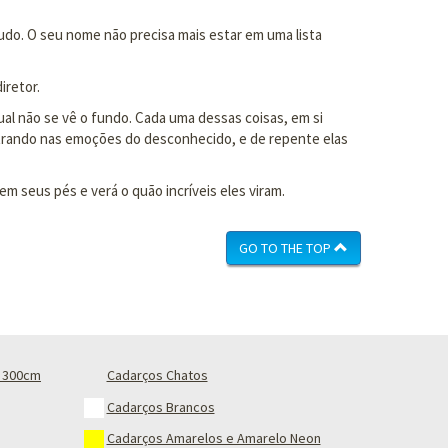
udo. O seu nome não precisa mais estar em uma lista
iretor.
ual não se vê o fundo. Cada uma dessas coisas, em si
ntrando nas emoções do desconhecido, e de repente elas
 seus pés e verá o quão incríveis eles viram.
GO TO THE TOP
 300cm
Cadarços Chatos
Cadarços Brancos
Cadarços Amarelos e Amarelo Neon