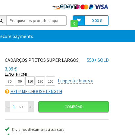
0.00 €
0
secure payments
CADARÇOS PRETOS SUPER LARGOS
550+ SOLD
3,99 €
LENGTH (CM)
Longer for boots »
70
90
110
130
150
HELP ME CHOOSE LENGTH
–
+
pair
COMPRAR
Enviamos diretamente à sua casa