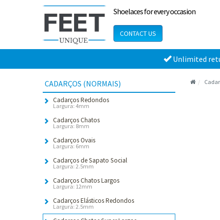
Shoelaces for every occasion
CONTACT US
Unlimited ret
Cadar
CADARÇOS (NORMAIS)
Cadarços Redondos
Largura: 4mm
Cadarços Chatos
Largura: 8mm
Cadarços Ovais
Largura: 6mm
Cadarços de Sapato Social
Largura: 2.5mm
Cadarços Chatos Largos
Largura: 12mm
Cadarços Elásticos Redondos
Largura: 2.5mm