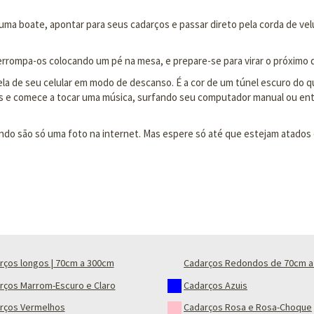
a boate, apontar para seus cadarços e passar direto pela corda de vel
terrompa-os colocando um pé na mesa, e prepare-se para virar o próximo d
tela de seu celular em modo de descanso. É a cor de um túnel escuro do q
ços e comece a tocar uma música, surfando seu computador manual ou e
do são só uma foto na internet. Mas espere só até que estejam atados em
rços longos | 70cm a 300cm
Cadarços Redondos de 70cm a
rços Marrom-Escuro e Claro
Cadarços Azuis
rços Vermelhos
Cadarços Rosa e Rosa-Choque