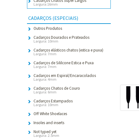
Cadarços Chatos Super Largos
Largura:16mm
CADARÇOS (ESPECIAIS)
Outros Produtos
Cadarços Dourados e Prateados
Largura: 10mm
Cadarços elásticos chatos (estica e puxa)
Largura: 7mm
Cadarços de Sililcone Estica e Puxa
Largura: 7mm
Cadarços em Espiral/Encaracolados
Largura: 4mm
Cadarços Chatos de Couro
Largura: 6mm
Cadarços Estampados
Largura: 10mm
Off White Shoelaces
Insoles and inserts
Not typed yet
Largura: 2.5mm