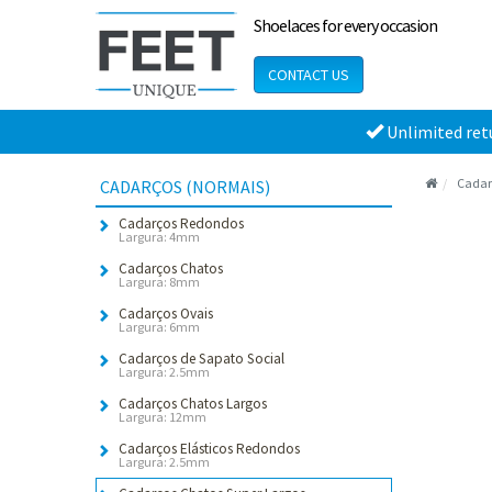
Shoelaces for every occasion
CONTACT US
Unlimited ret
Cadar
CADARÇOS (NORMAIS)
Cadarços Redondos
Largura: 4mm
Cadarços Chatos
Largura: 8mm
Cadarços Ovais
Largura: 6mm
Cadarços de Sapato Social
Largura: 2.5mm
Cadarços Chatos Largos
Largura: 12mm
Cadarços Elásticos Redondos
Largura: 2.5mm