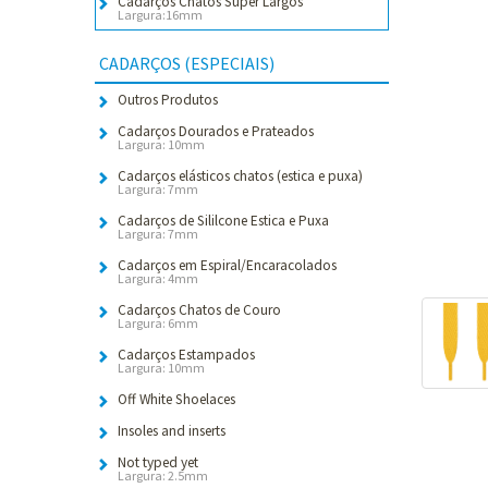
Cadarços Chatos Super Largos
Largura:16mm
CADARÇOS (ESPECIAIS)
Outros Produtos
Cadarços Dourados e Prateados
Largura: 10mm
Cadarços elásticos chatos (estica e puxa)
Largura: 7mm
Cadarços de Sililcone Estica e Puxa
Largura: 7mm
Cadarços em Espiral/Encaracolados
Largura: 4mm
Cadarços Chatos de Couro
Largura: 6mm
Cadarços Estampados
Largura: 10mm
Off White Shoelaces
Insoles and inserts
Not typed yet
Largura: 2.5mm