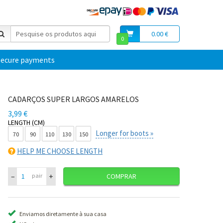
0.00 €
0
secure payments
CADARÇOS SUPER LARGOS AMARELOS
3,99 €
LENGTH (CM)
Longer for boots »
70
90
110
130
150
HELP ME CHOOSE LENGTH
–
+
pair
COMPRAR
Enviamos diretamente à sua casa