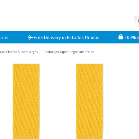
urns
Free Delivery
in
Estados Unidos
100% 
ços Chatos Super Largos
Cadarços super largos amarelos