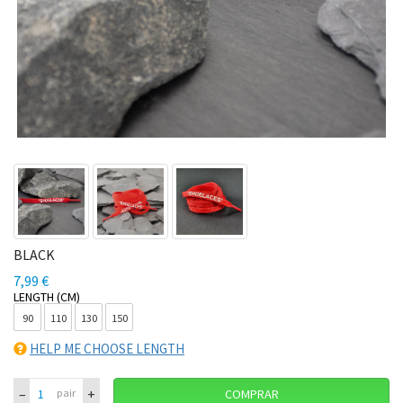
BLACK
7,99 €
LENGTH (CM)
90
110
130
150
HELP ME CHOOSE LENGTH
–
+
pair
COMPRAR